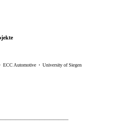
ojekte
·
ECC Automotive
·
University of Siegen
———————————————