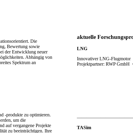
aktuelle Forschungspr
tionsorientiert. Die
fung, Bewertung sowie
LNG
bei der Entwicklung neuer
möglichkeiten. Abhängig von
Innovativer LNG-Flugmotor
breites Spektrum an
Projektpartner: RWP GmbH
d -produkte zu optimieren.
———————————
werden, um die
end auf vergangene Projekte
TASim
tät zu beeinträchtigen. Ihre