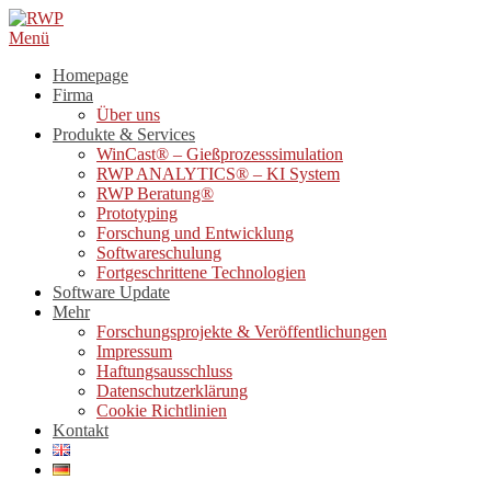
Direkt
zum
Menü
Inhalt
Homepage
Firma
Über uns
Produkte & Services
WinCast® – Gießprozesssimulation
RWP ANALYTICS® – KI System
RWP Beratung®
Prototyping
Forschung und Entwicklung
Softwareschulung
Fortgeschrittene Technologien
Software Update
Mehr
Forschungsprojekte & Veröffentlichungen
Impressum
Haftungsausschluss
Datenschutzerklärung
Cookie Richtlinien
Kontakt