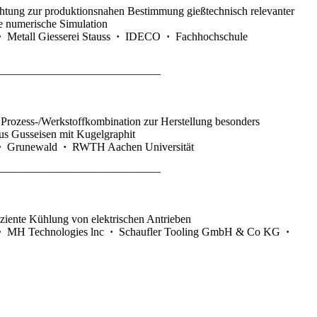
htung zur produktionsnahen Bestimmung gießtechnisch relevanter
ie numerische Simulation
·
Metall Giesserei Stauss
·
IDECO
·
Fachhochschule
———————————————
 Prozess-/Werkstoffkombination zur Herstellung besonders
us Gusseisen mit Kugelgraphit
·
Grunewald
·
RWTH Aachen Universität
———————————————
iziente Kühlung von elektrischen Antrieben
·
MH Technologies lnc
·
Schaufler Tooling GmbH & Co KG
·