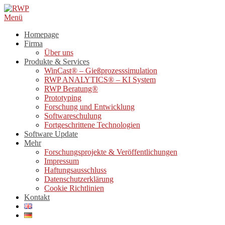
Direkt
zum
Menü
Inhalt
Homepage
Firma
Über uns
Produkte & Services
WinCast® – Gießprozesssimulation
RWP ANALYTICS® – KI System
RWP Beratung®
Prototyping
Forschung und Entwicklung
Softwareschulung
Fortgeschrittene Technologien
Software Update
Mehr
Forschungsprojekte & Veröffentlichungen
Impressum
Haftungsausschluss
Datenschutzerklärung
Cookie Richtlinien
Kontakt