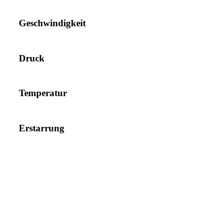
Geschwindigkeit
Druck
Temperatur
Erstarrung
Copyright © 2026 RWP
–
OnePress
Theme von FameThemes