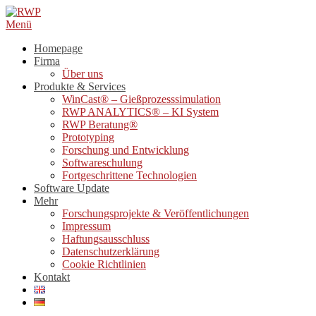
Direkt
zum
Menü
Inhalt
Homepage
Firma
Über uns
Produkte & Services
WinCast® – Gießprozesssimulation
RWP ANALYTICS® – KI System
RWP Beratung®
Prototyping
Forschung und Entwicklung
Softwareschulung
Fortgeschrittene Technologien
Software Update
Mehr
Forschungsprojekte & Veröffentlichungen
Impressum
Haftungsausschluss
Datenschutzerklärung
Cookie Richtlinien
Kontakt